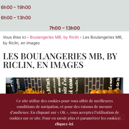
6h00 – 19h00
6h00 – 13h00
7h00 – 13h00
Vous êtes ici ›
Boulangeries MB, by Riclin
›
Les Boulangeries MB,
by Riclin, en images
LES BOULANGERIES MB, BY
RICLIN, EN IMAGES
Ce site utilise des cookies pour vous offrir de meilleures
conditions de navigation, et pour des raisons de mesure
d’audience. En cliquant sur « OK », vous acceptez l’utilisation de
cookies sur ce site. Pour en savoir plus et paramétrer les cookies
cliquez-ici
.