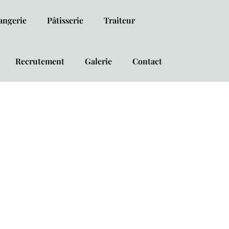
angerie
Pâtisserie
Traiteur
Recrutement
Galerie
Contact