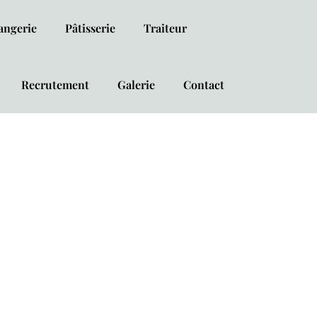
angerie
Pâtisserie
Traiteur
Recrutement
Galerie
Contact